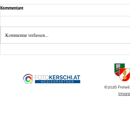
Kommentare
Kommentar verfassen...
Liftöffnung mit Unfallverdacht
Verkehrsunfall
Haid
©2026 Freiwil
Impr