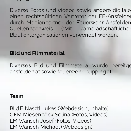
Diverse Fotos und Videos sowie andere digitale
einen rechtsgültigen Vertreter der FF-Ansfeld
durch Medienpartner der Feuerwehr Ansfelden
Quellennachweis ("Mit kameradschaftl
Blaulichtorganisationen verwendet werden.
Bild und Filmmaterial
Diverses Bild und Filmmaterial wurde bereit
ansfelden.at
sowie
feuerwehr-pupping.at.
Team
BI d.F. Nasztl Lukas
(Webdesign, Inhalte)
OFM Miesenböck Selina (Fotos, Videos)
LM Wansch Josef (Fotos, Videos)
LM Wansch Michael (Webdesign)