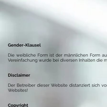
Gender-Klausel
Die weibliche Form ist der männlichen Form auf
Vereinfachung wurde bei diversen Inhalten die 
Disclaimer
Der Betreiber dieser Website distanziert sich v
Websites!
Copyright