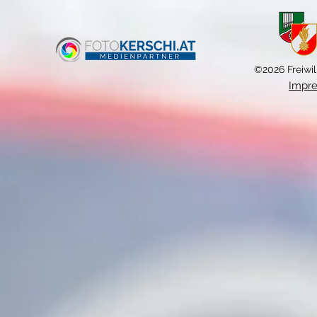
©2026 Freiwil
Impr