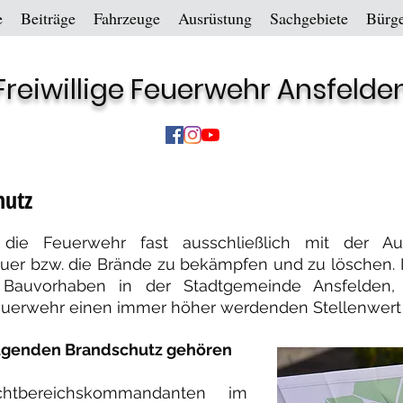
e
Beiträge
Fahrzeuge
Ausrüstung
Sachgebiete
Bürge
Freiwillige Feuerwehr Ansfelde
hutz
h die Feuerwehr fast ausschließlich mit der 
euer bzw. die Brände zu bekämpfen und zu löschen. I
auvorhaben in der Stadtgemeinde Ansfelden,
euerwehr einen immer höher werdenden Stellenwert 
ugenden Brandschutz gehören
chtbereichskommandanten im