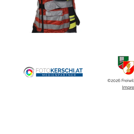
©2026 Freiwil
Impr