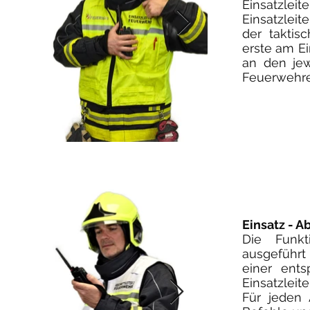
Einsatzlei
Einsatzlei
der taktis
erste am Ein
an den je
Feuerwehrei
Einsatz - A
Die Funkt
ausgeführt
einer ent
Einsatzleit
Für jeden 