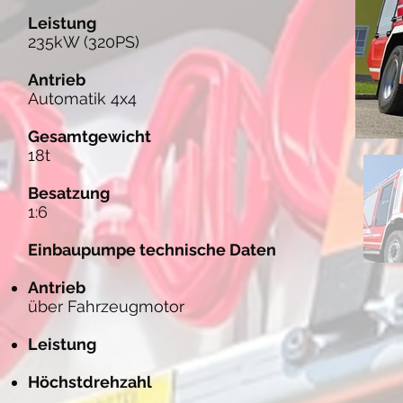
Leistung
235kW (320PS)
Antrieb
Automati
k 4x4
Gesamtgewicht
18t
Besatzung
1:6
Einbaupumpe technische Daten
Antrieb
über Fahrzeugmotor
Leistung
Höchstdrehzahl