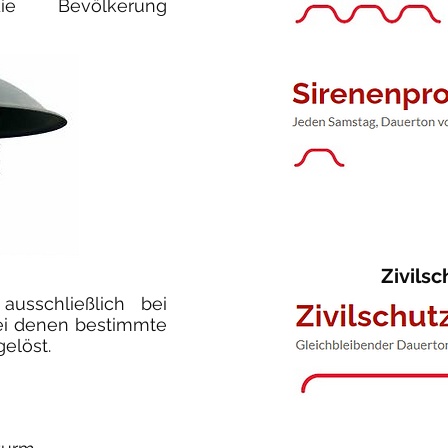
ie Bevölkerung
Zivils
ausschließlich bei
ei denen bestimmte
elöst.