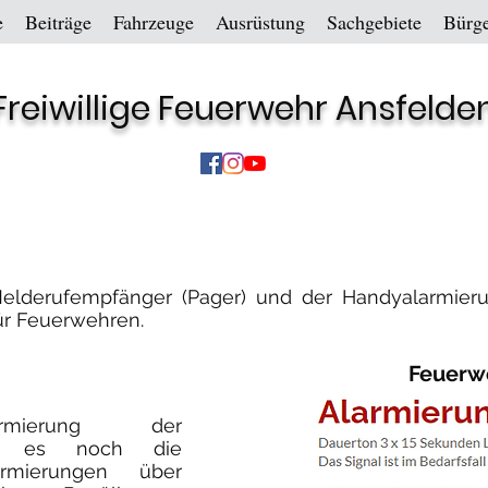
e
Beiträge
Fahrzeuge
Ausrüstung
Sachgebiete
Bürge
Freiwillige Feuerwehr Ansfelde
elderufempfänger (Pager) und der Handyalarmier
für Feuerwehren.
Feuerw
mierung der
ibt es noch die
larmierungen über