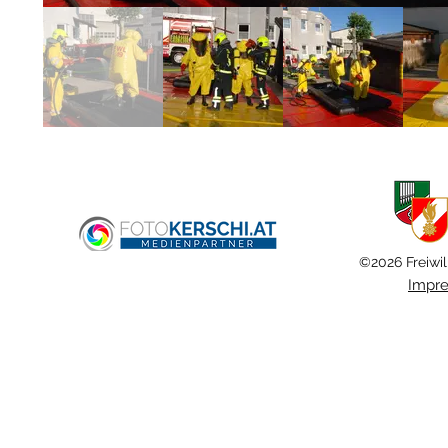
©2026 Freiwil
Impr