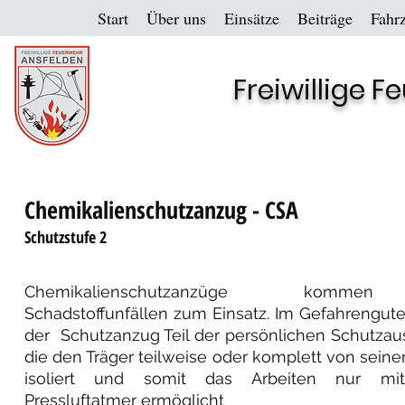
Start
Über uns
Einsätze
Beiträge
Fahr
Freiwillige 
Chemikalienschutzanzug - CSA
Schutzstufe 2
Chemikalienschutzanzüge komm
Schadstoffunfällen zum Einsatz. Im Gefahrengutei
der Schutzanzug Teil der persönlichen Schutzau
die den Träger teilweise oder komplett von sein
isoliert und somit das Arbeiten nur mi
Pressluftatmer ermöglicht