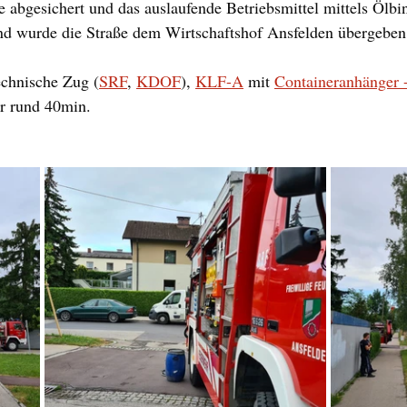
e abgesichert und das auslaufende Betriebsmittel mittels Ölbi
d wurde die Straße dem Wirtschaftshof Ansfelden übergeben
echnische Zug (
SRF
, 
KDOF
), 
KLF-A
 mit 
Containeranhänger -
ür rund 40min.