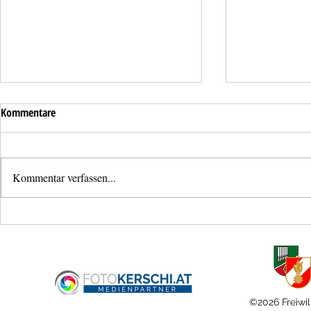
Kommentare
Kommentar verfassen...
Mistkübelbran
Brandmeldealarm im
Fernheizwerk
©2026 Freiwil