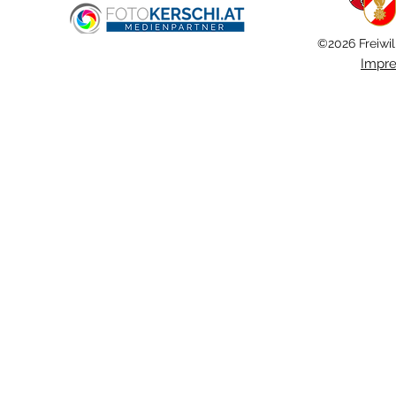
©2026 Freiwil
Impr