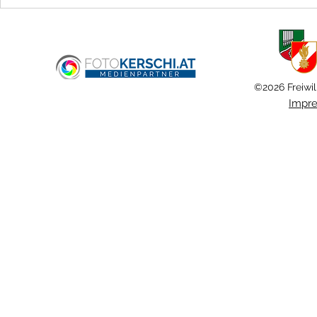
Brandmeldealarm im
Fernheizwerk
©2026 Freiwil
Impr