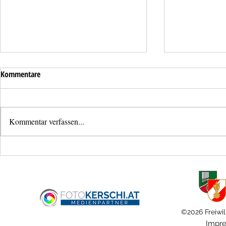
Kommentare
Kommentar verfassen...
Lose Dachzieg
Überflutung einer Tiefgarage in
Haid
©2026 Freiwil
Impr