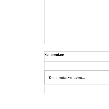
Kommentare
Kommentar verfassen...
Überflutung einer Tiefgarage in
Haid