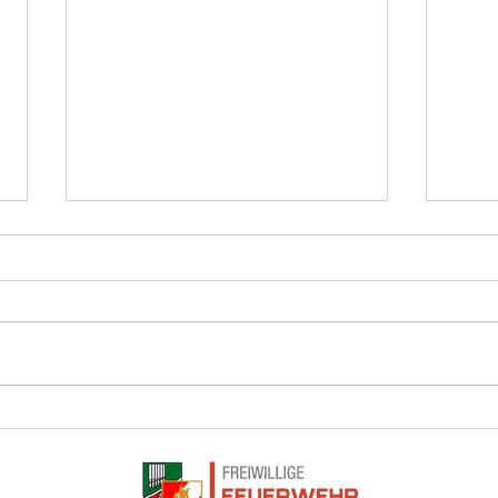
Lose Dachziegel nach Sturm
Baum 