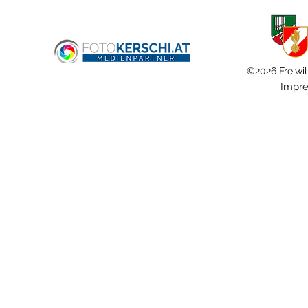
Haid
©2026 Freiwil
Impr