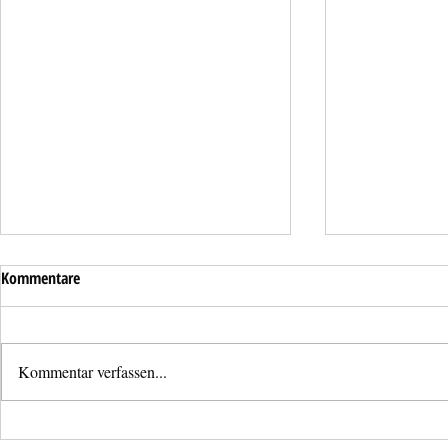
Kommentare
Kommentar verfassen...
Lose Dachzieg
Überflutung einer Tiefgarage in