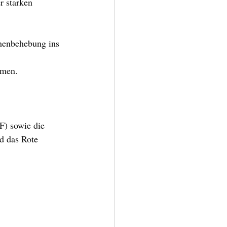
 starken 
henbehebung ins 
mmen.
) sowie die 
d das Rote 