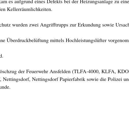
m es aufgrund eines Defekts bei der Heizungsanlage zu einer
en Kellerräumlichkeiten.
chutz wurden zwei Angrifftrupps zur Erkundung sowie Ursac
ne Überdruckbelüftung mittels Hochleistungslüfter vorgeno
d.
 Löschzug der Feuerwehr Ansfelden (TLFA-4000, KLFA, KDOF
 Nettingsdorf, Nettingsdorf Papierfabrik sowie die Polizei un
unde.