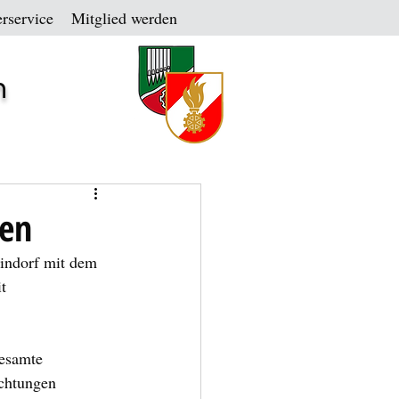
rservice
Mitglied werden
n
den
indorf mit dem 
t 
esamte 
ichtungen 