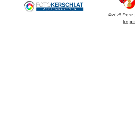
©2026 Freiwil
Impr