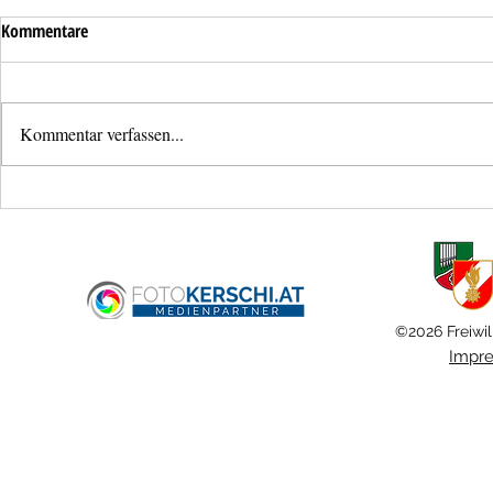
Kommentare
Kommentar verfassen...
Lose Dachzieg
Überflutung einer Tiefgarage in
Haid
©2026 Freiwil
Impr