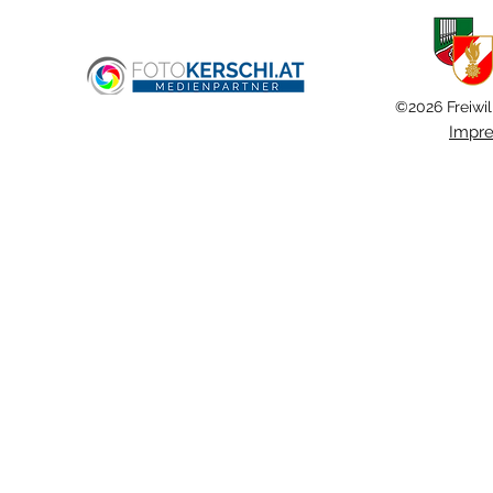
Fernheizwerk
©2026 Freiwil
Impr