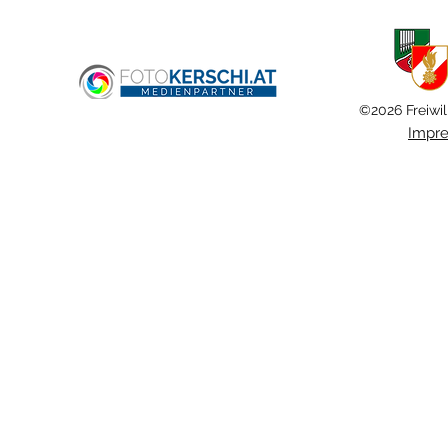
Haid
©2026 Freiwil
Impr