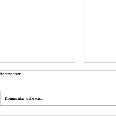
Kommentare
Kommentar verfassen...
Lose Dachzieg
Überflutung einer Tiefgarage in