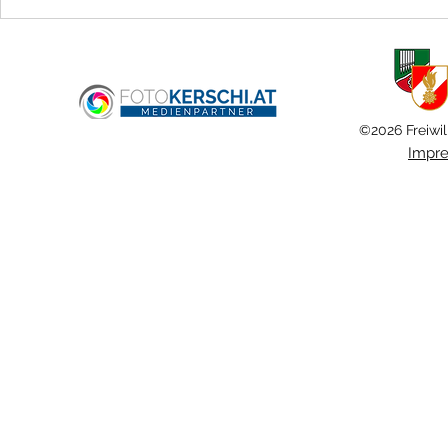
Brandmeldealarm im
Fernheizwerk
©2026 Freiwil
Impr