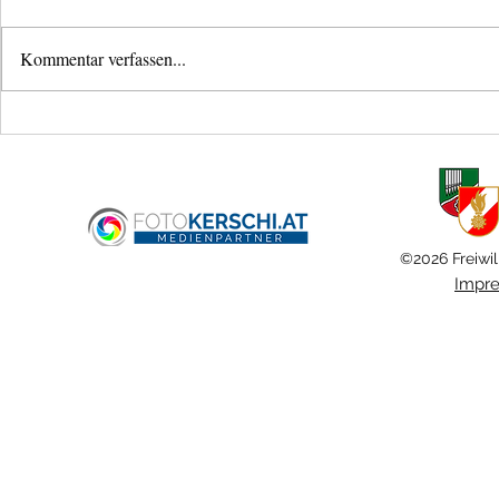
Kommentar verfassen...
Mistkübelbran
Brandmeldealarm im
Fernheizwerk
©2026 Freiwil
Impr