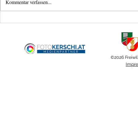
Kommentar verfassen...
Neues
Bezirksjugendl
Mannschaftstransportfahrzeug für
Schönering
die Feuerwehr Ansfelden
©2026 Freiwil
Impr