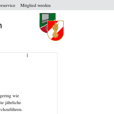
rservice
Mitglied werden
n
gering wie 
e jährliche 
rchzuführen.