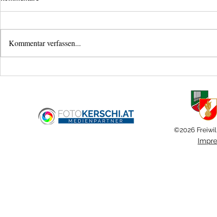
Kommentar verfassen...
Mistkübelbran
Brandmeldealarm im
Fernheizwerk
©2026 Freiwil
Impr