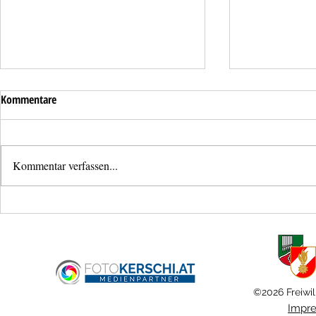
Kommentare
Kommentar verfassen...
Neues
Bezirksjugendl
Mannschaftstransportfahrzeug für
Schönering
die Feuerwehr Ansfelden
©2026 Freiwil
Impr