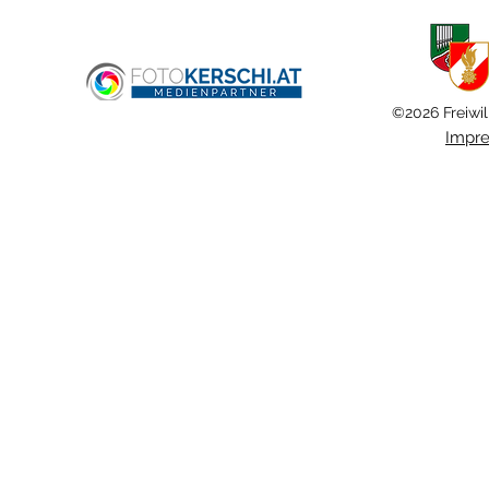
Haid
Verkehrsunfal
©2026 Freiwil
Impr