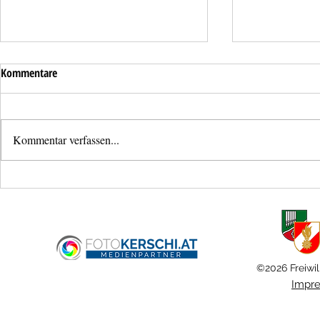
Kommentare
Kommentar verfassen...
Vermeintlicher Dachbrand im
Umgestürzter 
Wohnpark Haid
Ansfelden
©2026 Freiwil
Impr