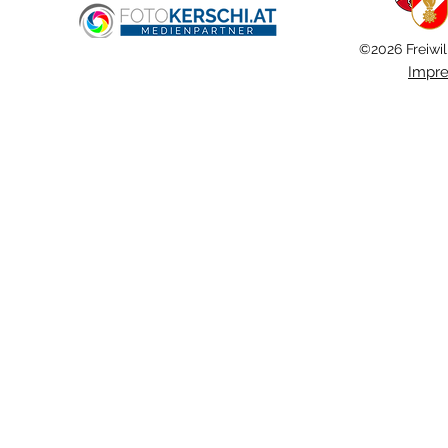
©2026 Freiwil
Impr