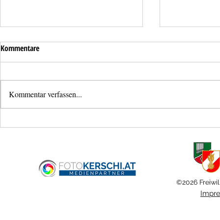
Kommentare
Kommentar verfassen...
Neues
Bezirksjugendl
Mannschaftstransportfahrzeug für
Schönering
die Feuerwehr Ansfelden
©2026 Freiwil
Impr