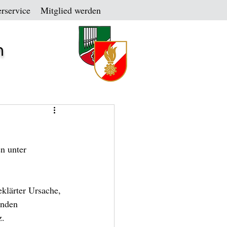
rservice
Mitglied werden
n
n unter 
klärter Ursache, 
enden 
z.