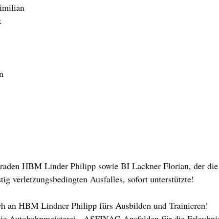
milian
x
n
aden HBM Linder Philipp sowie BI Lackner Florian, der die
tig verletzungsbedingten Ausfalles, sofort unterstützte!
ch an HBM Lindner Philipp fürs Ausbilden und Trainieren!
ie Autobahnmeisterei - ASFINAG Ansfelden für die Erlaubnis