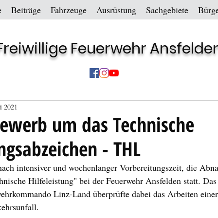
e
Beiträge
Fahrzeuge
Ausrüstung
Sachgebiete
Bürge
Freiwillige Feuerwehr Ansfelde
ni 2021
bewerb um das Technische
ungsabzeichen - THL
ach intensiver und wochenlanger Vorbereitungszeit, die Abn
nische Hilfeleistung" bei der Feuerwehr Ansfelden statt. Da
ehrkommando Linz-Land überprüfte dabei das Arbeiten einer
hrsunfall.  