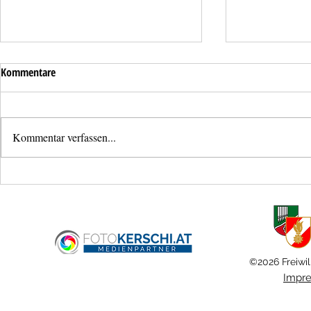
Kommentare
Kommentar verfassen...
Dringende Türöffnung im Stadtteil
Aufräumarbei
Haid
Verkehrsunfal
©2026 Freiwil
Impr