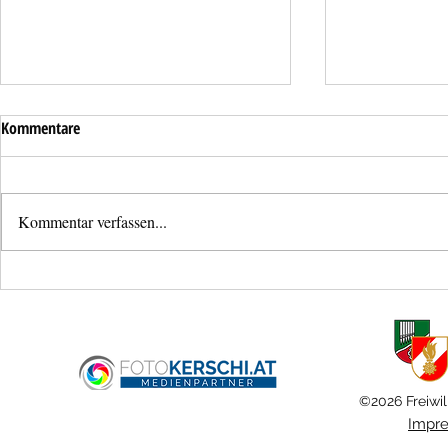
Kommentare
Kommentar verfassen...
Neues
Bezirksjugendl
Mannschaftstransportfahrzeug für
Schönering
die Feuerwehr Ansfelden
©2026 Freiwil
Impr