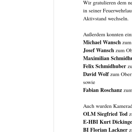
Wir gratulieren dem n
in seiner Feuerwehrlau
Aktivstand wechseln.
Außerdem konnten eini
Michael Wansch
Josef Wansch
 zum Ob
Maximilian Schmidh
Felix Schmidhuber
 z
David Wolf
 zum Ober
sowie
Fabian Roschanz
 zu
Auch wurden Kameraden
OLM Siegfried Tod
 
E-HBI Kurt Dicking
BI Florian Lackner
 