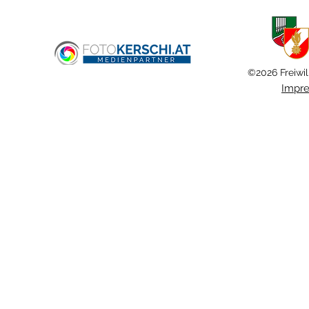
Verkehrsunfall
Ansfelden ras
©2026 Freiwil
Impr