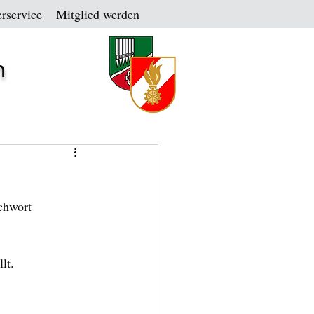
rservice
Mitglied werden
n
chwort 
lt.