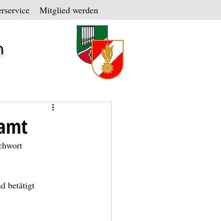
rservice
Mitglied werden
n
tamt
chwort 
 betätigt 