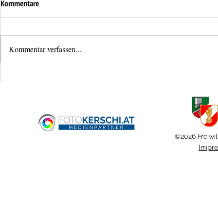
Kommentare
Kommentar verfassen...
Neues
Bezirksjugendl
Mannschaftstransportfahrzeug für
Schönering
die Feuerwehr Ansfelden
©2026 Freiwil
Impr