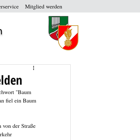
rservice
Mitglied werden
n
elden
ichwort "Baum 
an fiel ein Baum 
 von der Straße 
rkehr 